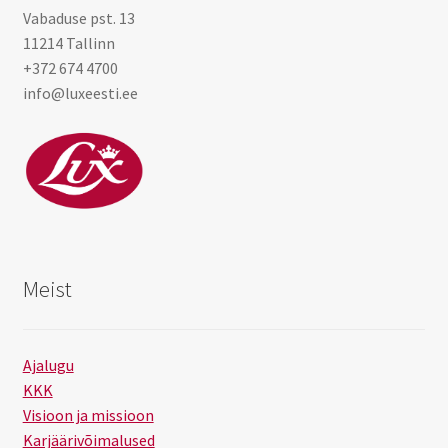
Vabaduse pst. 13
11214 Tallinn
+372 674 4700
info@luxeesti.ee
Meist
Ajalugu
KKK
Visioon ja missioon
Karjäärivõimalused