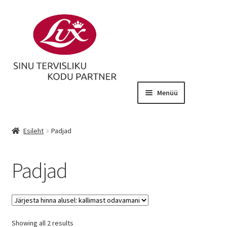
Menüü
Tolmuimejad
Esileht
Padjad
Õhupuhastajad
Padjad
Aurupuhastajad
Veepuhastajad
Showing all 2 results
Madratsid ja padjad